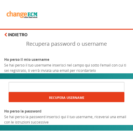
Login
INDIETRO
Recupera password o username
Ho perso il mio username
Se hai perso il tuo username inserisci nel campo qui sotto l'email con cui ti
sei registrato, ti verrà inviata una email per ricordartelo
Campo
di
input
per
recuperare
la
Ho perso la password
username
Se hai perso la password inserisci qui il tuo username, riceverai una email
con le istruzioni successive
Campo