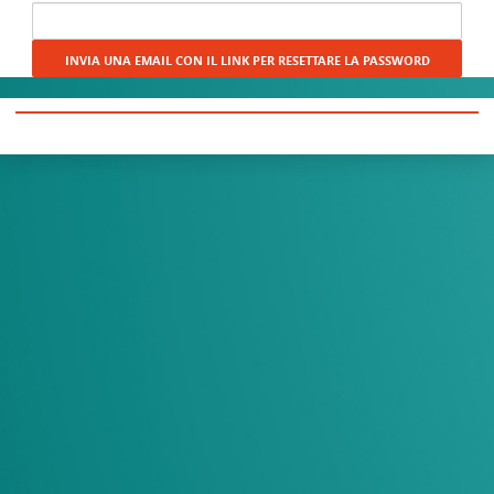
di
input
per
recuperare
a
password